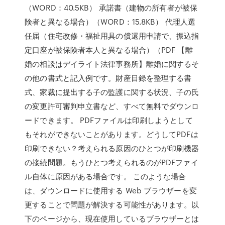
（WORD：40.5KB） 承諾書（建物の所有者が被保
険者と異なる場合）（WORD：15.8KB） 代理人選
任届（住宅改修・福祉用具の償還用申請で、振込指
定口座が被保険者本人と異なる場合）（PDF 【離
婚の相談はデイライト法律事務所】離婚に関するそ
の他の書式と記入例です。財産目録を整理する書
式、家裁に提出する子の監護に関する状況、子の氏
の変更許可審判申立書など、すべて無料でダウンロ
ードできます。 PDFファイルは印刷しようとして
もそれができないことがあります。どうしてPDFは
印刷できない？考えられる原因のひとつが印刷機器
の接続問題。もうひとつ考えられるのがPDFファイ
ル自体に原因がある場合です。 このような場合
は、ダウンロードに使用する Web ブラウザーを変
更することで問題が解決する可能性があります。以
下のページから、現在使用しているブラウザーとは