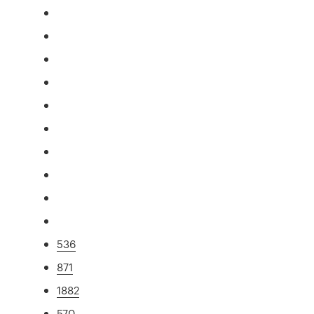
536
871
1882
570